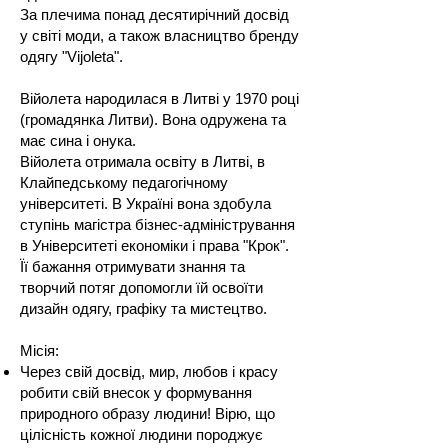
За плечима понад десятирічний досвід
у світі моди, а також власництво бренду
одягу "Vijoleta".
Війолета народилася в Литві у 1970 році
(громадянка Литви). Вона одружена та
має сина і онука.
Війолета отримала освіту в Литві, в
Клайпедському педагогічному
університеті. В Україні вона здобула
ступінь магістра бізнес-адміністрування
в Університеті економіки і права "Крок".
Її бажання отримувати знання та
творчий потяг допомогли їй освоїти
дизайн одягу, графіку та мистецтво.
Місія:
Через свій досвід, мир, любов і красу
робити свій внесок у формування
природного образу людини! Вірю, що
цілісність кожної людини породжує