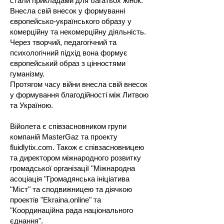
стали прикладами для багатьох жінок.
Внесла свій внесок у формуванні
європейсько-українського образу у
комерційну та некомерційну діяльність.
Через творчий, педагогічний та
психологічний підхід вона формує
європейський образ з цінностями
гуманізму.
Протягом часу війни внесла свій внесок
у формування благодійності між Литвою
та Україною.
Війолета є співзасновником групи
компаній MasterGaz та проекту
fluidlytix.com. Також є співзасновницею
та директором міжнародного розвитку
громадської організації "Міжнародна
асоціація "Громадянська ініціатива
"Міст" та сподвижницею та діячкою
проектів "Ekraina.online" та
"Координаційна рада національного
єднання".