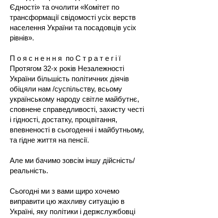
Єдності» та очолити «Комітет по
трансформації свідомості усіх верств
населення України та посадовців усіх
рівнів».
П о я с н е н н я по С т р а т е г і ї
Протягом 32-х років Незалежності
України більшість політичних діячів
обіцяли нам /суспільству, всьому
українському народу світле майбутнє,
сповнене справедливості, захисту честі
і гідності, достатку, процвітання,
впевненості в сьогоденні і майбутньому,
та гідне життя на пенсії.
Але ми бачимо зовсім іншу дійсність/
реальність.
Сьогодні ми з вами щиро хочемо
виправити цю жахливу ситуацію в
Україні, яку політики і держслужбовці