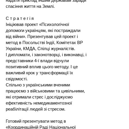
надати приклад іншим державам заради
спасіння життя на Землі.
С т р а т е г і я
Ініціював проект «Психологічної
допомоги українцям, які постраждали
від війни». Презентував цей проект і
метод в Посольстві Індії, Комітетах ВР
України, КМДА, Спілці журналістів.
І дипломати, і законотворці, і виконавці, і
представники 4-ї влади відчули
позитивний вплив цього методу. І це
важливий крок у трансформації їх
свідомості.
Спільно з українськими вченими
працюємо з військовими та цивільними,
які отримали стрес і досліджуємо
ефективність немедикаментозної
реабілітації людей зі стресом.
Готовий презентувати метод в
«Координаційній Раді Національної