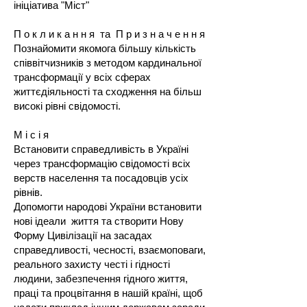
ініціатива "Міст"
П о к л и к а н н я та П р и з н а ч е н н я
Познайомити якомога більшу кількість
співвітчизників з методом кардинальної
трансформації у всіх сферах
життєдіяльності та сходження на більш
високі рівні свідомості.
М і с і я
Встановити справедливість в Україні
через трансформацію свідомості всіх
верств населення та посадовців усіх
рівнів.
Допомогти народові України встановити
нові ідеали життя та створити Нову
Форму Цивілізації на засадах
справедливості, чесності, взаємоповаги,
реального захисту честі і гідності
людини, забезпечення гідного життя,
праці та процвітання в нашій країні, щоб