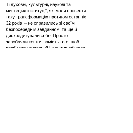
Ті духовні, культурні, наукові та
мистецькі інституції, які мали провести
таку трансформацію протягом останніх
32 років – не справились зі своїм
безпосереднім завданням, та ще й
дискредитували себе. Просто
заробляли кошти, замість того, щоб
пробудити духовний і культурний коди
нашої нації.
Тому на них не має надії. Вони не
знають, як це зробити. Також не знають
ні політики, ні дипломати, ні військові, ні
економісти, ні банкіри.
Я з колегами знаємо, як це втілити на
масовому рівні в межах України, а потім
і в інших країнах.
Я можу очолити цей напрямок в нашій
Координаційній Раді і довести справу до