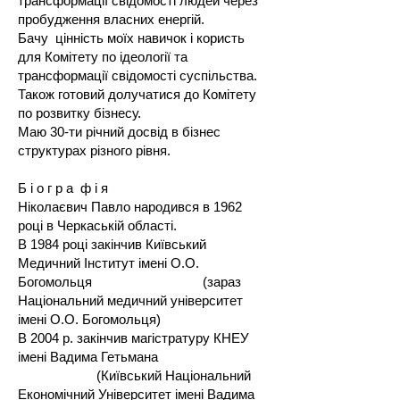
трансформації свідомості людей через
пробудження власних енергій.
Бачу цінність моїх навичок і користь
для Комітету по ідеології та
трансформації свідомості суспільства.
Також готовий долучатися до Комітету
по розвитку бізнесу.
Маю 30-ти річний досвід в бізнес
структурах різного рівня.
Б і о г р а ф і я
Ніколаєвич Павло народився в 1962
році в Черкаській області.
В 1984 році закінчив Київський
Медичний Інститут імені О.О.
Богомольця (зараз
Національний медичний університет
імені О.О. Богомольця)
В 2004 р. закінчив магістратуру КНЕУ
імені Вадима Гетьмана
(Київський Національний
Економічний Університет імені Вадима