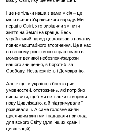
має у Світі, яку ще не бачив Світ.
І це не тільки наша з вами місія – це
місія всього Українського народу. Ми
перші в Світі, хто вирішили змінити
життя на Землі на краще. Весь
український народ це доказав з початку
повномасштабного вторгнення. Це в нас
на генному рівні і воно спрацювало в
момент великої небезпеки/загрози
нашого знищення, в боротьбі за
Свободу, Незалежність і Демократію.
Але є ще в українців багато рис,
умовностей, ототожнень, які потрібно
виправити, щоб ми не тільки створили
нову Цивілізацію, а й підтримували ї
розвивали її. А саме головне жили
щасливим життям і надавали приклад
для всього Світу (для інших країн і
цивілізацій)