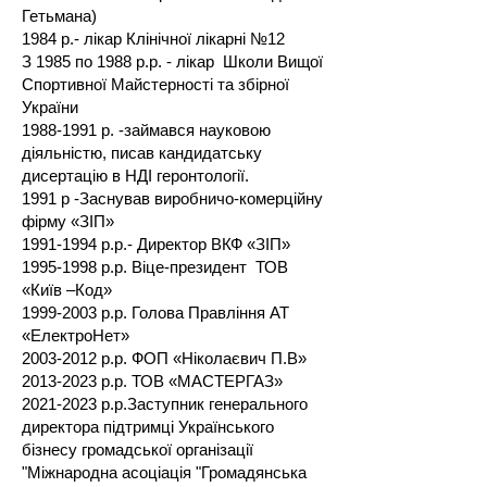
Гетьмана)
1984 р.- лікар Клінічної лікарні №12
З 1985 по 1988 р.р. - лікар Школи Вищої
Спортивної Майстерності та збірної
України
1988-1991
р. -займався науковою
діяльністю, писав кандидатську
дисертацію в НДІ геронтології.
1991 р -Заснував виробничо-комерційну
фірму «ЗІП»
1991-1994
р.р.- Директор ВКФ «ЗІП»
1995-1998
р.р. Віце-президент ТОВ
«Київ –Код»
1999-2003
р.р. Голова Правління АТ
«ЕлектроНет»
2003-2012
р.р. ФОП «Ніколаєвич П.В»
2013-2023
р.р. ТОВ «МАСТЕРГАЗ»
2021-2023
р.р.Заступник генерального
директора підтримці Українського
бізнесу громадської організації
"Міжнародна асоціація "Громадянська