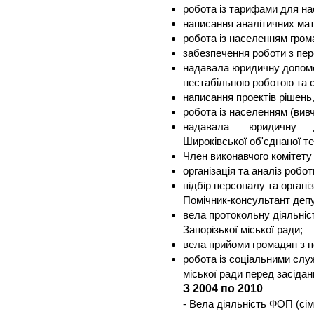
робота із тарифами для на
написання аналітичних мат
робота із населенням грома
забезпечення роботи з пере
надавала юридичну допомогу
нестабільною роботою та 
написання проектів рішень,
робота із населенням (вивч
надавала юридичну до
Широківської об'єднаної те
Член виконавчого комітету
організація та аналіз ро
підбір персоналу та органі
Помічник-консультант депут
вела протокольну діяльніст
Запорізької міської ради;
вела прийоми громадян з 
робота із соціальними слу
міської ради перед засіданн
З 2004 по 2010
- Вела діяльність ФОП (сім