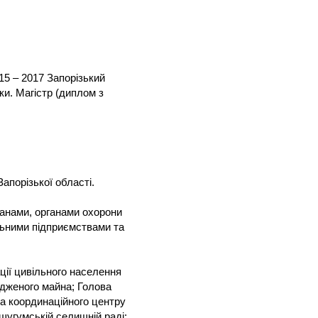
15 – 2017 Запорізький
ки. Магістр (диплом з
апорізької області.
ганами, органами охорони
льними підприємствами та
ації цивільного населення
одженого майна; Голова
ва координаційного центру
шугумській селищній раді: