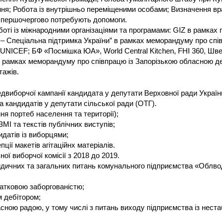
ня; Робота із внутрішньо переміщеними особами; Визначення вр
кі першочергово потребують допомоги.
оті із міжнародними організаціями та програмами: GIZ в рамках 
и – Спеціальна підтримка України” в рамках меморандуму про сп
UNICEF; БФ «Посмішка ЮА», World Central Kitchen, FHI 360, Шв
в рамках меморандуму про співпрацю із Запорізькою обласною д
тажів.
двиборчої кампанії кандидата у депутати Верховної ради України
а кандидатів у депутати сільської ради (ОТГ).
ня портеб населення та території);
МІ та текстів публічних виступів;
идатів із виборцями;
пції макетів агітаційнх матеріалів.
ої виборчої комісії з 2018 до 2019.
идичних та загальних питань комунального підприємства «Облво
датковою заборгованістю;
 дебітором;
асною радою, у тому числі з питань виходу підприємства із неста