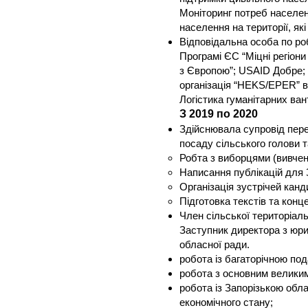
Моніторинг потреб населен
населення на території, я
Відповідальна особа по роб
Програмі ЄС “Міцні регіон
з Європою”; USAID Добре; 
організація “HEKS/EPER” 
Логістика гуманітарних ван
З 2019 по 2020
Здійснювала супровід пере
посаду сільського голови т
Робта з виборцями (вивчен
Написання публікацій для З
Організація зустрічей канд
Підготовка текстів та конце
Член сільської територіальн
Заступник директора з юр
обласної ради.
робота із багаторічною по
робота з основним великим
робота із Запорізькою обл
економічного стану;