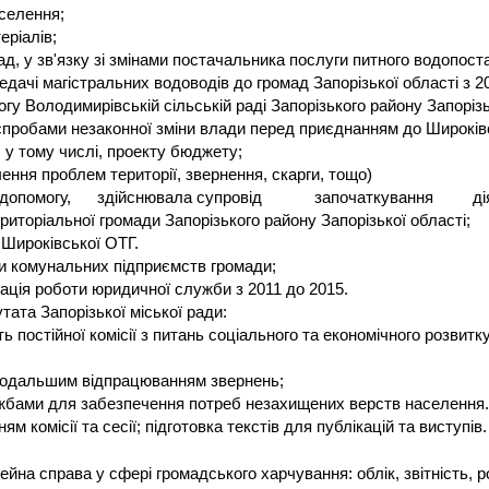
селення;
еріалів;
д, у зв'язку зі змінами постачальника послуги питного водопост
дачі магістральних водоводів до громад Запорізької області з 2
 Володимирівській сільській раді Запорізького району Запорізьк
спробами незаконної зміни влади перед приєднанням до Широків
 у тому числі, проекту бюджету;
ення проблем території, звернення, скарги, тощо)
помогу, здійснювала супровід започаткування діяльн
риторіальної громади Запорізького району Запорізької області;
 Широківської ОТГ.
боти комунальних підприємств громади;
зація роботи юридичної служби з 2011 до 2015.
ата Запорізької міської ради:
ь постійної комісії з питань соціального та економічного розвитк
подальшим відпрацюванням звернень;
жбами для забезпечення потреб незахищених верств населення. -
ям комісії та сесії; підготовка текстів для публікацій та виступів.
ейна справа у сфері громадського харчування: облік, звітність,