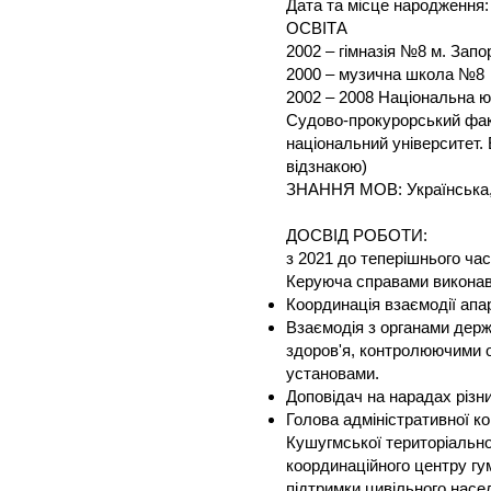
Дата та місце народження:
ОСВІТА
2002 – гімназія №8 м. Зап
2000 – музична школа №8
2002 – 2008 Національна 
Судово-прокурорський факу
національний університет.
відзнакою)
ЗНАННЯ МОВ: Українська, р
ДОСВІД РОБОТИ:
з 2021 до теперішнього ча
Керуюча справами виконавч
Координація взаємодії апа
Взаємодія з органами держ
здоров'я, контролюючими о
установами.
Доповідач на нарадах різни
Голова адміністративної ко
Кушугмської територіально
координаційного центру гу
підтримки цивільного насе