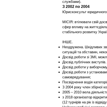
службами).
З 2002 по 2004
Юрисконсульт юридичного в
МІСІЯ: втілювати свій досв
сфер впливу на життєдіяль
стабільного розвитку Укра
ІНШЕ.
Неодружена. Шкідливих зви
ситуацій та обставин, нек
Досвід роботи зі ЗМІ, можл
Досвід публічних виступів.
Досвід роботи у виборчому 
Досвід роботи з установам
самоврядування;
Посвідчення водія категорія
З 2004 року член збірної к
2005 – 2010 вела діяльніст
з 2018 організатор відкрит
(12 турнірів на рік із відві