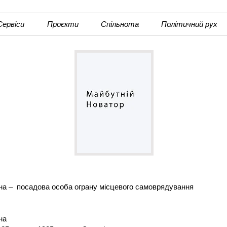
Сервіси
Проєкти
Спільнота
Політичний рух
вна –
посадова особа ограну місцевого самоврядування
на