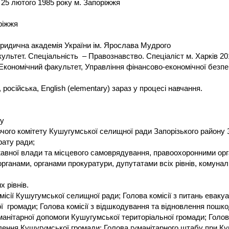
 25 лютого 1985 року м. Запоріжжя
оріжжя
юридична академія України ім. Ярослава Мудрого
льтет. Спеціальність – Правознавство. Спеціаліст м. Харків 20
 Економічний факультет, Управління фінансово-економічної безпе
осійська, English (elementary) зараз у процесі навчання.
су
ого комітету Кушугумської селищної ради Запорізького району З
рату ради;
авної влади та місцевого самоврядування, правоохоронними ор
рганами, органами прокуратури, дупутатами всіх рівнів, комуна
х рівнів.
місії Кушугумської селищної ради; Голова комісії з питань еваку
ї громади; Голова комісії з відшкодування та відновлення пошк
манітарної допомоги Кушугумської територіальної громади; Голо
лення Кушугумської громади; Голова гуманітарного штабу при Ку