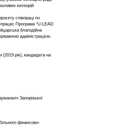
азливих катеорій
проєкту співпраці по
івпрацю; Програма “U-LEAD
ейцарська благодійна
ержавною адміністрацією.
 (2019 рік), кандидата на
доканал» Запорізької
більного фінансово-