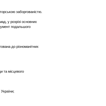
іторською заборгованістю.
мад, у розрізі основних
трумент подальшого
тована до різноманітних
и та місцевого
 України;