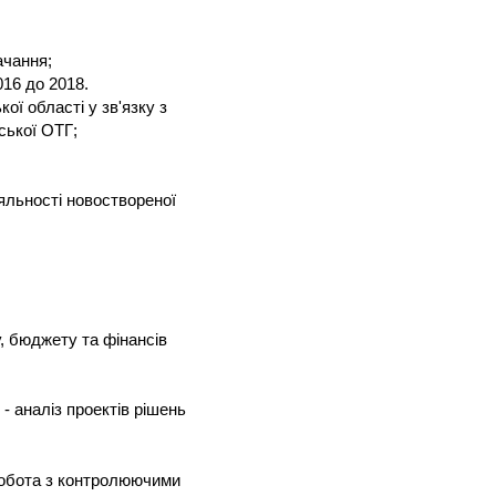
ачання;
016 до 2018.
ої області у зв'язку з
ської ОТГ;
ості новоствореної
у, бюджету та фінансів
 аналіз проектів рішень
 робота з контролюючими