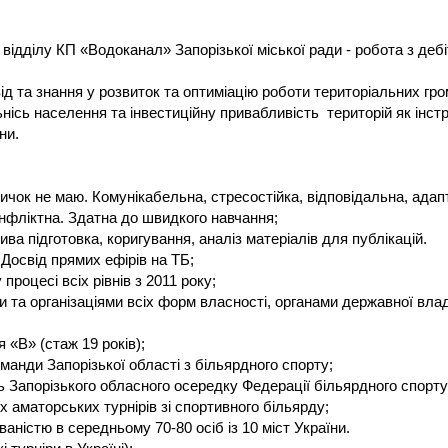
ідділу КП «Водоканал» Запорізької міської ради - робота з деб
ід та знання у розвиток та оптиміацію роботи територіальних гро
нісь населення та інвестиційну привабливість територій як інс
їни.
чок не маю. Комунікабельна, стресостійка, відповідальна, адап
онфліктна. Здатна до швидкого навчання;
ива підготовка, коригування, аналіз матеріалів для публікацій.
 Досвід прямих ефірів на ТБ;
процесі всіх рівнів з 2011 року;
и та організаціями всіх форм власності, органами державної влад
 «В» (стаж 19 років);
оманди Запорізької області з більярдного спорту;
ь Запорізького обласного осередку Федерації більярдного спорту
их аматорських турнірів зі спортивного більярду;
дуваністю в середньому 70-80 осіб із 10 міст України.