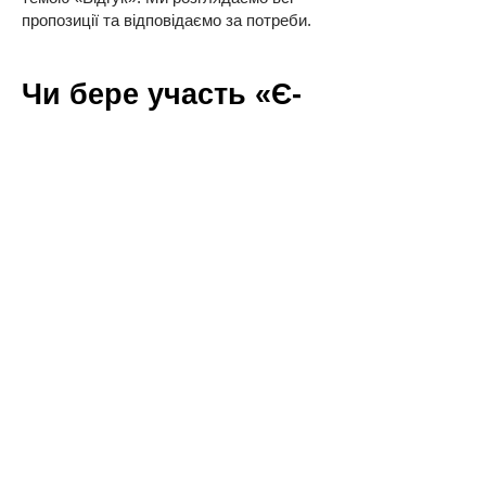
пропозиції та відповідаємо за потреби.
Чи бере участь «Є-
Країна 2.0» у
виборах або
партійній
діяльності?
Ні. Ми не є політичною партією.
Займаємося громадським контролем і
суспільними ініціативами. Окремі
учасники можуть реалізовувати себе в
політиці на власний розсуд.
Не знайшли