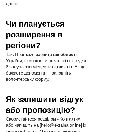
даних.
Чи планується
розширення в
регіони?
Так. Прагнемо охопити
всі області
України
, створюючи локальні осередки
й залучаючи місцевих активістів. Якщо
бажаєте допомогти — заповніть
волонтерську форму.
Як залишити відгук
або пропозицію?
Скористайтеся розділом «Контакти»
або напишіть на [
hello@ekraina.online
] із
темою «Відгук». Ми розглядаємо всі