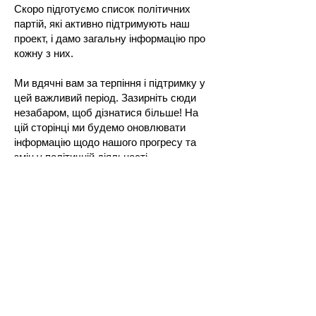
Скоро підготуємо список політичних
партій, які активно підтримують наш
проект, і дамо загальну інформацію про
кожну з них.
Ми вдячні вам за терпіння і підтримку у
цей важливий період. Зазирніть сюди
незабаром, щоб дізнатися більше! На
цій сторінці ми будемо оновлювати
інформацію щодо нашого прогресу та
змін у політичній діяльності.
Ми відкриті до зауважень, побажань та
пропозицій. Будь ласка, надсилайте їх
на електронну адресу
hello@ekraina.online
. Ми цінуємо ваші
відгуки та зацікавленість у роботі з "Є-
Країна".
Email:
hello@ekraina.online