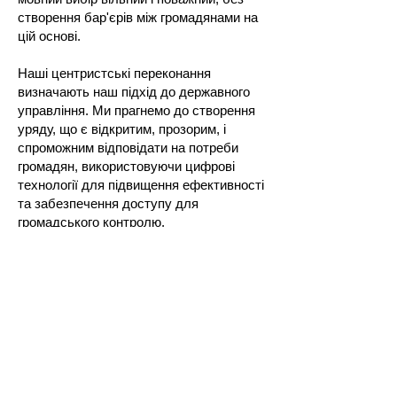
створення бар'єрів між громадянами на
цій основі.
Наші центристські переконання
визначають наш підхід до державного
управління. Ми прагнемо до створення
уряду, що є відкритим, прозорим, і
спроможним відповідати на потреби
громадян, використовуючи цифрові
технології для підвищення ефективності
та забезпечення доступу для
громадського контролю.
В рамках нашої ініціативи ми залучаємо
широкий спектр фахівців: від вчених та
дослідників до експертів у галузі
управління, кібербезпеки, економістів,
соціологів, військових експертів,
юристів, політологів, екологів,
психологів, метрологів та інших.