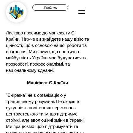
Увійти
Ласкаво просимо до маніфесту Є-
Країни. Нижче ви знайдете нашу візію та
цінності, що є основою нашої роботи та
прагнення. Ми віримо, що політична
майбутність України має будуватися на
прозорості, професіоналізмі, та
національному єднанні.
Маніфест Є-Країни
"Є-країна" не є організацією у
традиційному розумінні. Це скоріше
сукупність політичних переконань
центристського типу, що підтримує
стрімкі, але еволюційні зміни в Україні.
Ми працюємо щоб підтримувати та
розвивати відповідні політичні рухи та