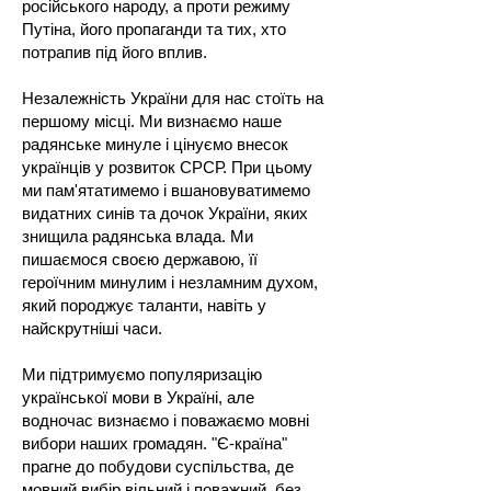
російського народу, а проти режиму
Путіна, його пропаганди та тих, хто
потрапив під його вплив.
Незалежність України для нас стоїть на
першому місці. Ми визнаємо наше
радянське минуле і цінуємо внесок
українців у розвиток СРСР. При цьому
ми пам'ятатимемо і вшановуватимемо
видатних синів та дочок України, яких
знищила радянська влада. Ми
пишаємося своєю державою, її
героїчним минулим і незламним духом,
який породжує таланти, навіть у
найскрутніші часи.
Ми підтримуємо популяризацію
української мови в Україні, але
водночас визнаємо і поважаємо мовні
вибори наших громадян. "Є-країна"
прагне до побудови суспільства, де
мовний вибір вільний і поважний, без